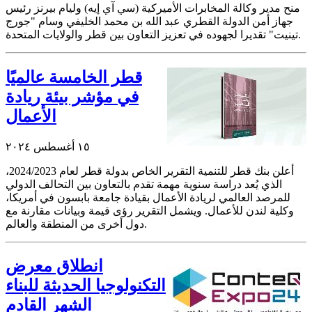
منح مدير وكالة المخابرات الأميركية (سي آي إيه) وليام بيرنز رئيس
جهاز أمن الدولة القطري عبد الله بن محمد الخليفي وسام "جورج
تينيت" تقديرا لجهوده في تعزيز التعاون بين قطر والولايات المتحدة.
قطر الخامسة عالميًا
في مؤشر بيئة ريادة
الأعمال
١٥ أغسطس ٢٠٢٤
أعلن بنك قطر للتنمية التقرير الخاص بدولة قطر لعام 2023/‏‏‏‏2024،
الذي يُعد دراسة سنوية مهمة تقدم بالتعاون بين التحالف الدولي
للمرصد العالمي لريادة الأعمال بقيادة جامعة بابسون في أمريكا،
وكلية لندن للأعمال. ويشمل التقرير رؤى قيمة وبيانات مقارنة مع
دول أخرى من المنطقة والعالم.
انطلاق معرض
التكنولوجيا الحديثة للبناء
الشهر القادم