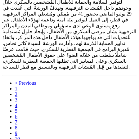
لتوفير السلامة والحماية للأطفال المُشخصين بالسكري خلال
وجودهم داخل المُنشآت الترفيهية. وتهدفُ الورشةُ التي عُقدت في
29 يوليو الماضي بحضور 41 من مُمثلي ومُشغلي المراكز الترفيهية
في قطر، إلى العمل لتوفير بيئة آمنة وداعمة لهؤلاء الأطفال عبر
رفع مستوى الوعي لدى مسؤولي وموظفي المدن والمراكز
الترفيهية بشأن مرضى السكري من الأطفال، وإيجاد حلول مُستدامة
للتحديات التي قد يواجهها هؤلاء الأطفال داخل هذه المراكز، واتخاذ
تدابير الحماية اللازمة لهم. وأدارت الورشةَ السيدة كاتي نحاس،
مُديرة البرامج في الجمعية القطرية للسكري، حيث قدّمت عرضًا
شاملًا سلطت من خلاله الضوءَ على حقوق الأطفال المُشخصين
بالسكري وعلى المعايير التي تطلبها الجمعية القطرية للسكري،
لتنفيذها من قِبل المُنشآت الترفيهية وبالتنسيق مع قطر للسياحة.
< Previous
1
2
3
4
5
6
7
8
9
10