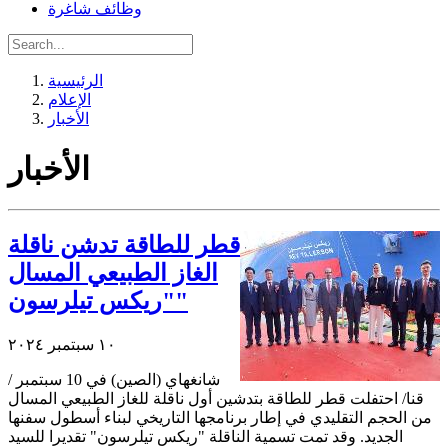
وظائف شاغرة
الرئيسية
الإعلام
الأخبار
الأخبار
قطر للطاقة تدشن ناقلة
الغاز الطبيعي المسال
"ريكس تيلرسون"
١٠ سبتمبر ٢٠٢٤
شانغهاي (الصين) في 10 سبتمبر /
قنا/ احتفلت قطر للطاقة بتدشين أول ناقلة للغاز الطبيعي المسال
من الحجم التقليدي في إطار برنامجها التاريخي لبناء أسطول سفنها
الجديد. وقد تمت تسمية الناقلة "ريكس تيلرسون" تقديرا للسيد