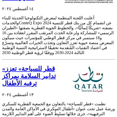
١٤ أغسطس ٢٠٢٤
أعلنت اللجنة المنظمة لمعرض التكنولوجيا الحديثة للبناء
والخدماتConteQ Expo 2024 عن انضمام كل من بنك قطر للتنمية
بصفته «شريكًا إنمائيًّا»، والخطوط الجوية القطرية بصفتها «الطيران
الرسمي» للمشاركة ولرعاية الحدث المرتقب المقرر انعقاده بين 16
و18 سبتمبر في مركز قطر الوطني للمؤتمرات حيث سيكون
المعرض منصة حيوية تعزز التعاون وتجذب الخبرات العالمية وتسرّع
في اعتماد التقنيات المُتقدمة تحقيقًا لاستراتيجية التنمية الوطنية
الثالثة 2024-2030 ووفقًا لرؤية قطر الوطنية 2030
«قطر للسياحة» تعزز
تدابير السلامة بمراكز
ترفيه الأطفال
١٣ أغسطس ٢٠٢٤
نظمت «قطر للسياحة» بالتعاون مع الجمعية القطرية للسكري
ورشةَ عمل تحت عنوان «أطفال السكري في الأماكن العامة والمدن
الترفيهية»، جرى خلالها تسليطُ الضوء على أهم التدابير اللازمة