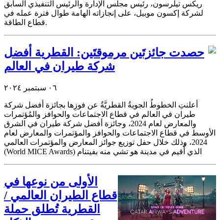
ريكس تيلرسون، رئيس مجلس الإدارة والرئيس التنفيذي السابق
لشركة إكسون موبيل، على إنجازاته الهامة طوال فترة عمله في
قطاع الطاقة.
حصدت جائزتَين مرموقتَين: القطرية أفضل
شركة طيران في العالم
٠٦ سبتمبر ٢٠٢٤
أعلنتِ الخطوطُ الجويةُ القطريَّةُ عن فوزِها بجائزة أفضل شركة
طيران في العالم في قطاع الاجتماعات والحوافز والمُؤتمرات
والمعارض لعام 2024، وجائزة أفضل شركة طيران في الشرق
الأوسط في قطاع الاجتماعات والحوافز والمؤتمرات والمعارض لعام
2024، وذلك خلال حفل توزيع جوائز المعارض والمؤتمرات العالمي
(World MICE Awards) الذي أُقيم في مدينة هو تشي منه بفيتنام
الأولى من نوعها في
قطاع الطيران العالمي /
القطرية تُطلق حملة