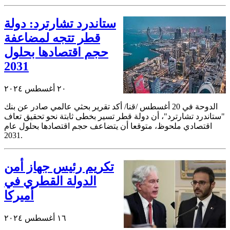
ستاندرد تشارترد: دولة
قطر تتجه لمضاعفة
حجم اقتصادها بحلول
2031
٢٠ أغسطس ٢٠٢٤
الدوحة في 20 أغسطس /قنا/ أكد تقرير بحثي عالمي صادر عن بنك
"ستاندرد تشارترد"، أن دولة قطر تسير بخطى ثابتة نحو تحقيق تعاف
اقتصادي ملحوظ، متوقعا أن يتضاعف حجم اقتصادها بحلول عام
2031.
تكريم رئيس جهاز أمن
الدولة القطري في
أميركا
١٦ أغسطس ٢٠٢٤