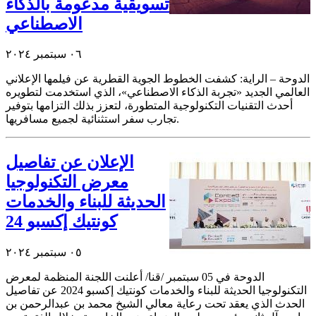
تسويقية مدعومة بالذكاء
الاصطناعي
٠٦ سبتمبر ٢٠٢٤
الدوحة – الراية: كشفت الخطوط الجوية القطرية عن فيلمها الإعلاني
العالمي الجديد «تجربة الذكاء الاصطناعي»، الذي استخدمت لتطويره
أحدث التقنيات التكنولوجية المتطورة، لتعزز بذلك التزامها بتوفير
تجارب سفر استثنائية لجميع مسافريها.
الإعلان عن تفاصيل
معرض التكنولوجيا
الحديثة للبناء والخدمات
كونتيك إكسبو 24
٠٥ سبتمبر ٢٠٢٤
الدوحة في 05 سبتمبر /قنا/ أعلنت اللجنة المنظمة لمعرض
التكنولوجيا الحديثة للبناء والخدمات كونتيك إكسبو 2024 عن تفاصيل
الحدث الذي يعقد تحت رعاية معالي الشيخ محمد بن عبدالرحمن بن